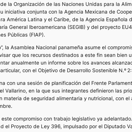
de la Organización de las Naciones Unidas para la Alime
iniciativa conjunta con la Agencia Mexicana de Coopera
 América Latina y el Caribe, de la Agencia Española d
taría General Iberoamericana (SEGIB) y del proyecto EU
nes Públicas (FIAP).
ero”, la Asamblea Nacional panameña asume el compromis
sar que los recursos destinados a este fin sean bien uti
sentar anualmente un informe sobre los avances alcanza
articular, con el Objetivo de Desarrollo Sostenible N.º 
a con una sesión de planificación del Frente Parlamen
 Vallarino, en la que sus integrantes definieron las prior
n materia de seguridad alimentaria y nutricional, con 
mbre.
 este compromiso con trabajo legislativo ya adelantado.
 el Proyecto de Ley 396, impulsado por el Diputado Val