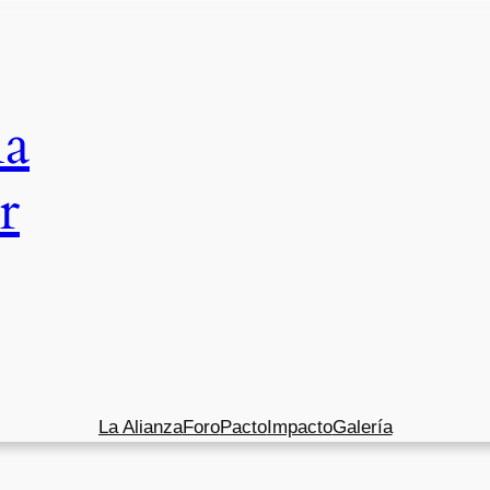
na
r
La Alianza
Foro
Pacto
Impacto
Galería