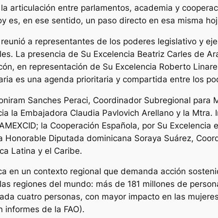
la articulación entre parlamentos, academia y cooperaci
y es, en ese sentido, un paso directo en esa misma hoj
 reunió a representantes de los poderes legislativo y e
es. La presencia de Su Excelencia Beatriz Carles de Ara
ncón, en representación de Su Excelencia Roberto Linare
ria es una agenda prioritaria y compartida entre los po
doniram Sanches Peraci, Coordinador Subregional para
a la Embajadora Claudia Pavlovich Arellano y la Mtra. 
e AMEXCID; la Cooperación Española, por Su Excelencia
 la Honorable Diputada dominicana Soraya Suárez, Coord
a Latina y el Caribe.
ca en un contexto regional que demanda acción sostenida
las regiones del mundo: más de 181 millones de person
cada cuatro personas, con mayor impacto en las mujeres
n informes de la FAO).