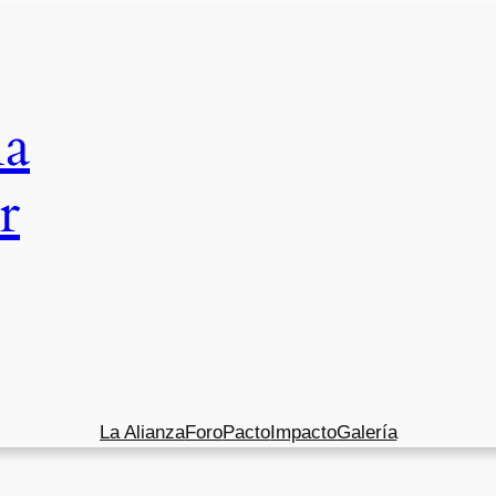
na
r
La Alianza
Foro
Pacto
Impacto
Galería